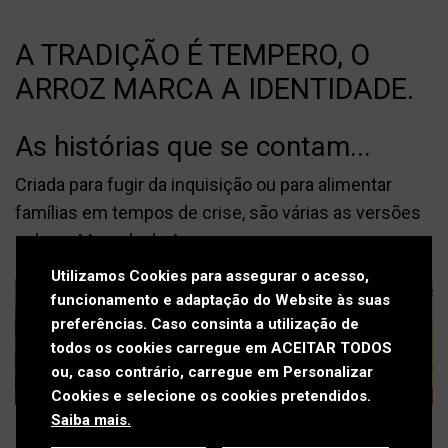
Press kit
Contactos
A TRADIÇÃO É TEMPERO, O
Política de Privacidade
ARROZ MARCA A IDENTIDADE.
Política de Cookies
As histórias que se contam...
Livro de Reclamações
Criada para fugir da inquisição ou para alimentar
famílias em tempos de crise, são várias as versões
sobre a Morcela de Arroz.
Utilizamos Cookies para assegurar o acesso,
funcionamento e adaptação do Website às suas
preferências. Caso consinta a utilização de
todos os cookies carregue em ACEITAR TODOS
ou, caso contrário, carregue em Personalizar
Cookies e selecione os cookies pretendidos.
Saiba mais.
Saber mais