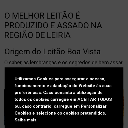
Press kit
Contactos
O MELHOR LEITÃO É
Política de Privacidade
PRODUZIDO E ASSADO NA
REGIÃO DE LEIRIA
Política de Cookies
Livro de Reclamações
Origem do Leitão Boa Vista
O saber, as lembranças e os segredos de bem assar
o Leitão da Boa Vista remontam ao início do século
passado.
Utilizamos Cookies para assegurar o acesso,
funcionamento e adaptação do Website às suas
preferências. Caso consinta a utilização de
todos os cookies carregue em ACEITAR TODOS
ou, caso contrário, carregue em Personalizar
Cookies e selecione os cookies pretendidos.
Saiba mais.