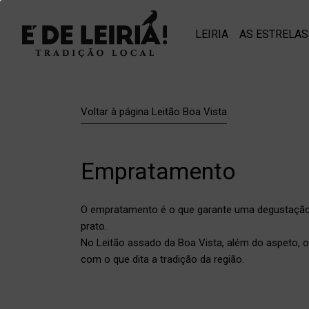
LEIRIA
AS ESTRELAS
Voltar à página Leitão Boa Vista
E
m
p
r
a
t
a
m
e
n
t
o
O empratamento é o que garante uma degustação ma
prato.
No Leitão assado da Boa Vista, além do aspeto
com o que dita a tradição da região.