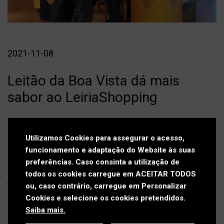
Press kit
Contactos
Política de Privacidade
2021-11-08
Política de Cookies
Leitão da Boa Vista dá mais
Livro de Reclamações
sabor ao LeiriaShopping
O
Leitão da Boa Vista
, produzido e assado na região
de Leiria, desenvolveu uma ação de promoção e
Utilizamos Cookies para assegurar o acesso,
funcionamento e adaptação do Website às suas
degustação no LeiriaShopping, no passado fim de
preferências. Caso consinta a utilização de
semana, 6 e 7 de novembro.
todos os cookies carregue em ACEITAR TODOS
A ação contemplou um stand onde, durante os dois
ou, caso contrário, carregue em Personalizar
dias, foi possível provar o incomparável
Leitão da
Cookies e selecione os cookies pretendidos.
Boa Vista
, oferecido por restaurantes aderentes ao
Saiba mais.
projeto.