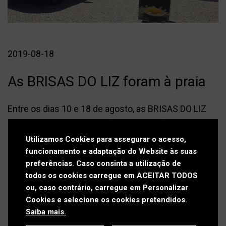
Press kit
Contactos
Política de Privacidade
2019-08-18
Política de Cookies
As BRISAS DO LIZ foram à praia
Livro de Reclamações
Entre os dias 10 e 18 de agosto, as BRISAS DO LIZ
promoveram diversas ações de ativação em
algumas praias do distrito de Leiria, nomeadamente
Utilizamos Cookies para assegurar o acesso,
São Martinho do Porto, Nazaré, Paredes da Vitória,
funcionamento e adaptação do Website às suas
preferências. Caso consinta a utilização de
São Pedro de Moel, Vieira e Pedrógão.
todos os cookies carregue em ACEITAR TODOS
Os veraneantes puderam jogar na roda da sorte,
ou, caso contrário, carregue em Personalizar
Cookies e selecione os cookies pretendidos.
ganhar prémios e, claro, apoiar o segredo mais doce
Saiba mais.
de Leiria, com o propósito de alcançar um lugar na